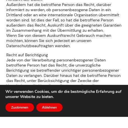
Außerdem hat die betroffene Person das Recht, darüber
informiert zu werden, ob personenbezogene Daten in ein
Drittland oder an eine internationale Organisation übermittelt
worden sind. Ist dies der Fall, so hat die betroffene Person
außerdem das Recht, Auskunft über die geeigneten Garantien
im Zusammenhang mit der Übermittlung zu erhalten.
Wenn Sie von diesem Auskunftsrecht Gebrauch machen
möchten, können Sie sich jederzeit an unseren
Datenschutzbeauftragten wenden.
Recht auf Berichtigung
Jede von der Verarbeitung personenbezogener Daten
betroffene Person hat das Recht, die unverzügliche
Berichtigung sie betreffender unrichtiger personenbezogener
Daten zu verlangen. Darüber hinaus hat die betroffene Person
das Recht, unter Berücksichtigung der Zwecke der
Verarbeitung, die Vervollständigung unvollständiger
personenbezogener Daten – auch mittels einer ergänzenden
Wir verwenden Cookies, um dir die bestmögliche Erfahrung auf
Erklärung – zu verlangen.
unserer Website zu bieten.
Wenn Sie dieses Recht auf Berichtigung ausüben möchten,
können Sie sich jederzeit an unseren
Zustimmen
Ablehnen
Datenschutzbeauftragten wenden.
Recht auf Löschung (Recht auf Vergessenwerden)
Jede von der Verarbeitung personenbezogener Daten